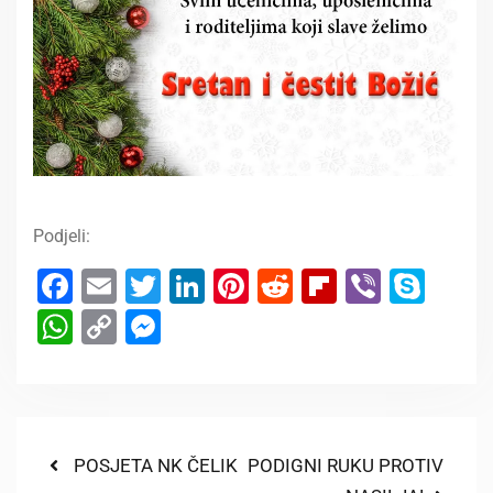
Podjeli:
Facebook
Email
Twitter
LinkedIn
Pinterest
Reddit
Flipboard
Viber
Sky
WhatsApp
Copy
Messenger
Link
POSJETA NK ČELIK
PODIGNI RUKU PROTIV