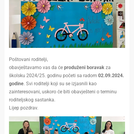
Poštovani roditelji,
obavještavamo vas da će
produženi boravak
za
školsku 2024/25. godinu početi sa radom
02.09.2024.
godine
. Svi roditelji koji su se izjasnili kao
zainteresovani, uskoro će biti obavješteni o terminu
roditeljskog sastanka.
Lijep pozdrav.