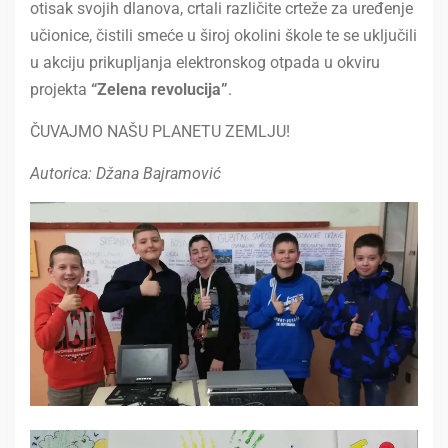
otisak svojih dlanova, crtali različite crteže za uređenje
učionice, čistili smeće u široj okolini škole te se uključili
u akciju prikupljanja elektronskog otpada u okviru
projekta
“Zelena revolucija”
.
ČUVAJMO NAŠU PLANETU ZEMLJU!
Aut
o
rica: Džana Bajramović