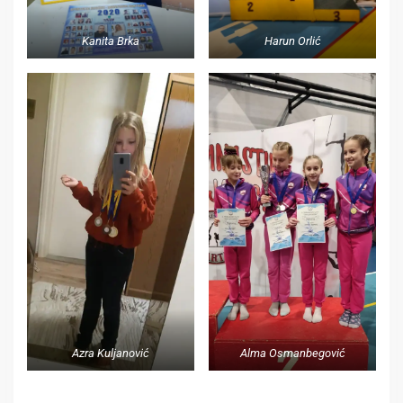
Kanita Brka
Harun Orlić
Azra Kuljanović
Alma Osmanbegović