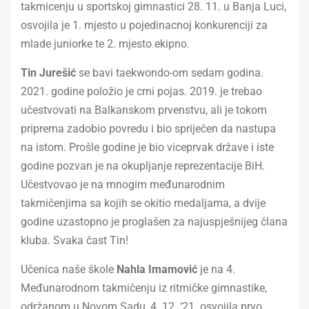
takmicenju u sportskoj gimnastici 28. 11. u Banja Luci,
osvojila je 1. mjesto u pojedinacnoj konkurenciji za
mlade juniorke te 2. mjesto ekipno.
Tin Jurešić
se bavi taekwondo-om sedam godina.
2021. godine položio je crni pojas. 2019. je trebao
učestvovati na Balkanskom prvenstvu, ali je tokom
priprema zadobio povredu i bio spriječen da nastupa
na istom. Prošle godine je bio viceprvak države i iste
godine pozvan je na okupljanje reprezentacije BiH.
Učestvovao je na mnogim međunarodnim
takmičenjima sa kojih se okitio medaljama, a dvije
godine uzastopno je proglašen za najuspješnijeg člana
kluba. Svaka čast Tin!
Učenica naše škole
Nahla Imamović
je na 4.
Međunarodnom takmičenju iz ritmičke gimnastike,
održanom u Novom Sadu, 4. 12. ‘21. osvojila prvo