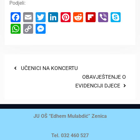
Podjeli:
Facebook
Email
Twitter
LinkedIn
Pinterest
Reddit
Flipboard
Viber
Sky
WhatsApp
Copy
Messenger
Link
UČENICI NA KONCERTU
OBAVJEŠTENJE O
EVIDENCIJI DJECE
JU OŠ “Edhem Mulabdić” Zenica
Tel. 032 460 527