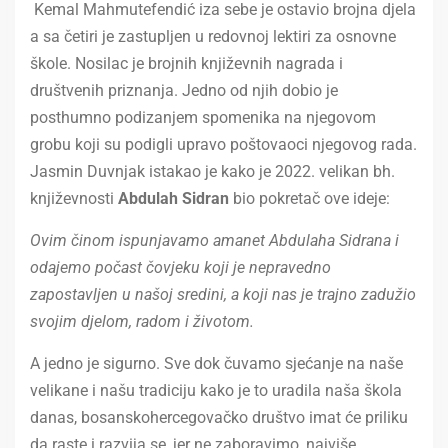
Kemal Mahmutefendić iza sebe je ostavio brojna djela
a sa četiri je zastupljen u redovnoj lektiri za osnovne
škole. Nosilac je brojnih književnih nagrada i
društvenih priznanja. Jedno od njih dobio je
posthumno podizanjem spomenika na njegovom
grobu koji su podigli upravo poštovaoci njegovog rada.
Jasmin Duvnjak istakao je kako je 2022. velikan bh.
književnosti
Abdulah Sidran
bio pokretač ove ideje:
Ovim činom ispunjavamo amanet Abdulaha Sidrana i
odajemo počast čovjeku koji je nepravedno
zapostavljen u našoj sredini, a koji nas je trajno zadužio
svojim djelom, radom i životom.
A jedno je sigurno. Sve dok čuvamo sjećanje na naše
velikane i našu tradiciju kako je to uradila naša škola
danas, bosanskohercegovačko društvo imat će priliku
da raste i razvija se, jer ne zaboravimo, najviše