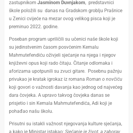
zastupnikom
Jasminom Duvnjakom
, predstavnici
škole položili su danas na Gradskom groblju Prašnice
u Zenici cvijeće na mezar ovog velikog pisca koji je
preminuo 2022. godine.
Poseban program upriličili su učenici naše škole koji
su jedinstvenim časom posvćenim Kemalu
Mahmutefendiću oživjeli sjećanje na njega i njegov
književni opus koji rado čitaju. Čitanje odlomaka i
aforizama upotpunili su zvuci gitare. Posebnu pažnju
privukao je kratak igrokaz iz romana
Roman o novčiću
koji govori o važnosti davanja kao jednog od najvećeg
dara čovjeka. A upravo takvog čovjeka danas se
prisjetio i sin Kemala Mahmutefendića, Adi koji je
pohađao našu školu.
Prisutni su istakli važnost njegovanja kulture sjećanja,
a kako je Ministar istakao:
Sjećanje je život, a zaborav