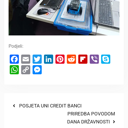
Podjeli:
Facebook
Email
Twitter
LinkedIn
Pinterest
Reddit
Flipboard
Viber
Sky
WhatsApp
Copy
Messenger
Link
POSJETA UNI CREDIT BANCI
PRIREDBA POVODOM
DANA DRŽAVNOSTI