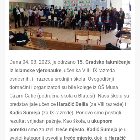
Dana 04. 03. 2023. je održano
15. Gradsko takmičenje
iz Islamske vjeronauke
, učenika VIII i IX razreda
osnovnih, i I razreda srednjih škola. Ovogodišnji
domaćini i organizatori su bile kolege iz OŠ Musa
Ćazim Ćatić (područna škola u Blatuši). Našu školu su
predstavljale učenice
Haračić Đelila
(za VIII razrede) i
Kadić Sumeja
(za IX razrede). Ponovo smo postigli
rezultat vrijedan pažnje. Kao škola, u
ukupnom
poretku
smo zauzeli
treće mjesto
.
Kadić Sumeja
je u
svojoj kategoriji osvojila
treće mjesto
, dok je
Haračić