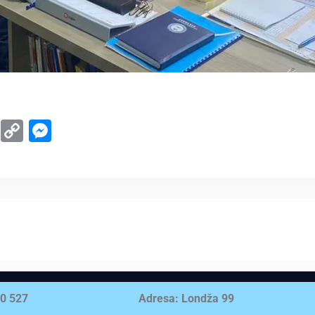
d
ype
WhatsApp
Copy
Messenger
Link
60 527
Adresa: Londža 99