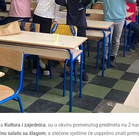
ta
Kultura i zajednica
, su u okviru pomenutog predmeta na 2 nasta
ćnu salatu sa šlagom
, a stečene vještine će uspješno znati primij