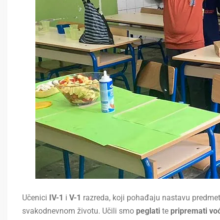
Učenici
IV-1
i
V-1
razreda, koji pohađaju nastavu predme
svakodnevnom životu. Učili smo
peglati
te
pripremati vo