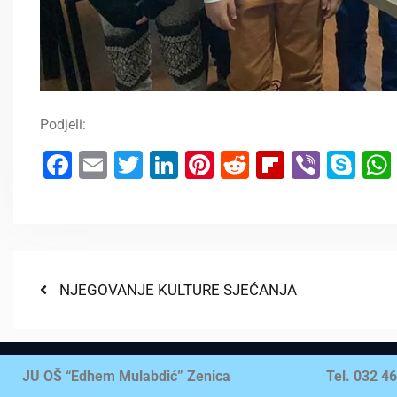
Podjeli:
Facebook
Email
Twitter
LinkedIn
Pinterest
Reddit
Flipboar
Viber
Sk
NJEGOVANJE KULTURE SJEĆANJA
JU OŠ “Edhem Mulabdić” Zenica
Tel. 032 4