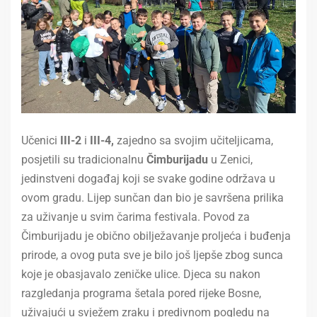
Učenici
III-2
i
III-4,
zajedno sa svojim učiteljicama,
posjetili su tradicionalnu
Čimburijadu
u Zenici,
jedinstveni događaj koji se svake godine održava u
ovom gradu. Lijep sunčan dan bio je savršena prilika
za uživanje u svim čarima festivala. Povod za
Čimburijadu je obično obilježavanje proljeća i buđenja
prirode, a ovog puta sve je bilo još ljepše zbog sunca
koje je obasjavalo zeničke ulice. Djeca su nakon
razgledanja programa šetala pored rijeke Bosne,
uživajući u svježem zraku i predivnom pogledu na