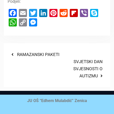
Podjeli:
Facebook
Email
Twitter
LinkedIn
Pinterest
Reddit
Flipboard
Viber
Sky
WhatsApp
Copy
Messenger
Link
RAMAZANSKI PAKETI
SVJETSKI DAN
SVJESNOSTI O
AUTIZMU
JU OŠ “Edhem Mulabdić” Zenica