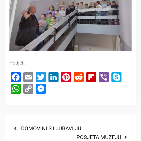
Podjeli:
Facebook
Email
Twitter
LinkedIn
Pinterest
Reddit
Flipboard
Viber
Sky
WhatsApp
Copy
Messenger
Link
DOMOVINI S LJUBAVLJU
POSJETA MUZEJU