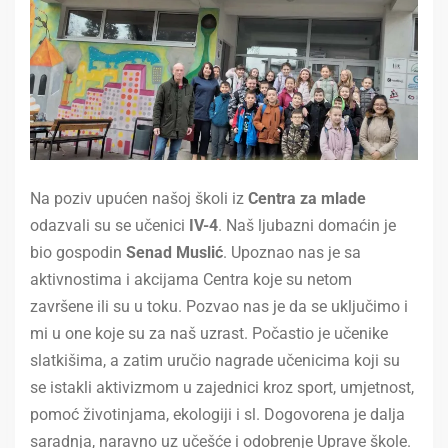
Na poziv upućen našoj školi iz
Centra za mlade
odazvali su se učenici
IV-4
. Naš ljubazni domaćin je
bio gospodin
Senad Muslić
. Upoznao nas je sa
aktivnostima i akcijama Centra koje su netom
završene ili su u toku. Pozvao nas je da se uključimo i
mi u one koje su za naš uzrast. Počastio je učenike
slatkišima, a zatim uručio nagrade učenicima koji su
se istakli aktivizmom u zajednici kroz sport, umjetnost,
pomoć životinjama, ekologiji i sl. Dogovorena je dalja
saradnja, naravno uz učešće i odobrenje Uprave škole.