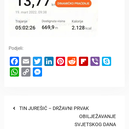
Podjeli:
Facebook
Email
Twitter
LinkedIn
Pinterest
Reddit
Flipboard
Viber
Sky
WhatsApp
Copy
Messenger
Link
TIN JUREŠIĆ – DRŽAVNI PRVAK
OBILJEŽAVANJE
SVJETSKOG DANA