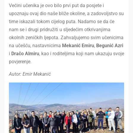
Većini učenika je ovo bilo prvi put da posjete i
upoznaju ovaj dio naše bliže okoline, a zadovoljstvo su
time iskazali tokom cijelog puta. Nadamo se da će
nam se i drugi pridružiti u sljedećim otkrivanjima
okolnih zeničkih ljepota. Zahvaljujemo svim učenicima
na učešću, nastavnicima
Mekanić Emiru
,
Begunić Azri
i
Dračo Almiru
, kao i roditeljima koji nam ukazuju svoje
povjerenje.
Autor: Emir Mekanić