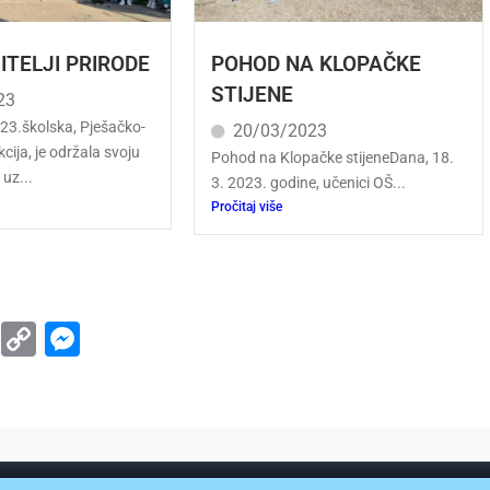
ITELJI PRIRODE
POHOD NA KLOPAČKE
STIJENE
23
23.školska, Pješačko-
20/03/2023
cija, je održala svoju
Pohod na Klopačke stijeneDana, 18.
 uz...
3. 2023. godine, učenici OŠ...
Pročitaj više
d
ype
WhatsApp
Copy
Messenger
Link