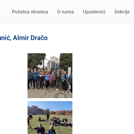
Početna stranica
O nama
Uposlenici
Sekcije
nić, Almir Dračo