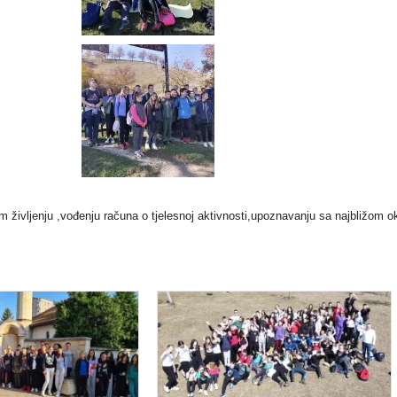
 življenju ,vođenju računa o tjelesnoj aktivnosti,upoznavanju sa najbližom ok