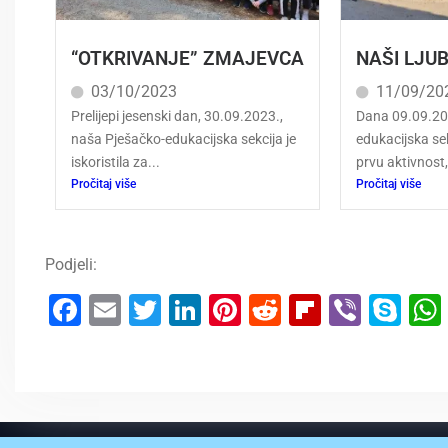
“OTKRIVANJE” ZMAJEVCA
NAŠI LJUB
03/10/2023
11/09/20
Prelijepi jesenski dan, 30.09.2023.,
Dana 09.09.20
naša Pješačko-edukacijska sekcija je
edukacijska sek
iskoristila za...
prvu aktivnost,
Pročitaj više
Pročitaj više
Podjeli:
Facebook
Email
Twitter
LinkedIn
Pinterest
Reddit
Flipboar
Viber
Sk