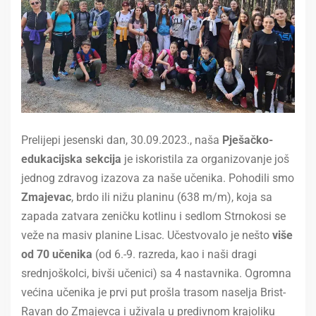
Prelijepi jesenski dan, 30.09.2023., naša
Pješačko-
edukacijska sekcija
je iskoristila za organizovanje još
jednog zdravog izazova za naše učenika. Pohodili smo
Zmajevac
, brdo ili nižu planinu (638 m/m), koja sa
zapada zatvara zeničku kotlinu i sedlom Strnokosi se
veže na masiv planine Lisac. Učestvovalo je nešto
više
od 70 učenika
(od 6.-9. razreda, kao i naši dragi
srednjoškolci, bivši učenici) sa 4 nastavnika. Ogromna
većina učenika je prvi put prošla trasom naselja Brist-
Ravan do Zmajevca i uživala u predivnom krajoliku