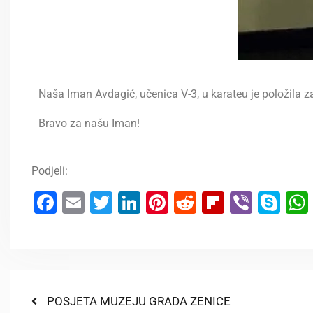
Naša Iman Avdagić, učenica V-3, u karateu je položila za
Bravo za našu Iman!
Podjeli:
Facebook
Email
Twitter
LinkedIn
Pinterest
Reddit
Flipboar
Viber
Sk
POSJETA MUZEJU GRADA ZENICE