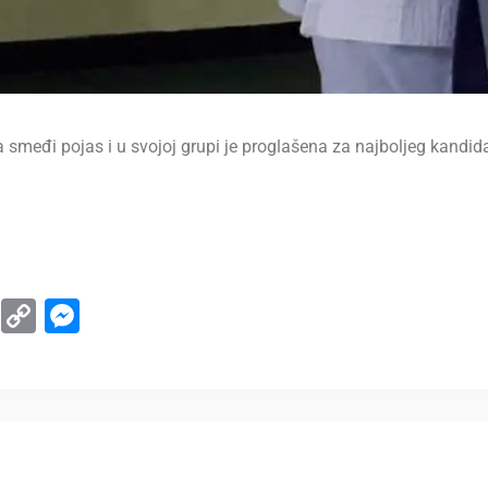
 smeđi pojas i u svojoj grupi je proglašena za najboljeg kandidat
d
ype
WhatsApp
Copy
Messenger
Link