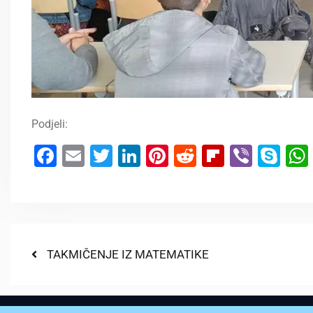
Podjeli:
Facebook
Email
Twitter
LinkedIn
Pinterest
Reddit
Flipboar
Viber
Sk
TAKMIČENJE IZ MATEMATIKE