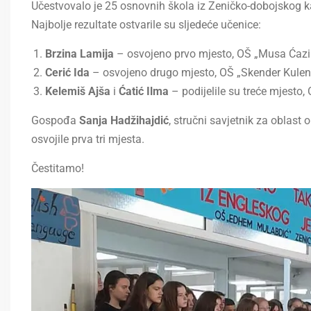
Učestvovalo je 25 osnovnih škola iz Zeničko-dobojskog k
Najbolje rezultate ostvarile su sljedeće učenice:
Brzina Lamija
– osvojeno prvo mjesto, OŠ „Musa Ćazi
Cerić Ida
– osvojeno drugo mjesto, OŠ „Skender Kulen
Kelemiš Ajša
i
Ćatić Ilma
– podijelile su treće mjesto,
Gospođa
Sanja Hadžihajdić
, stručni savjetnik za oblast
osvojile prva tri mjesta.
Čestitamo!