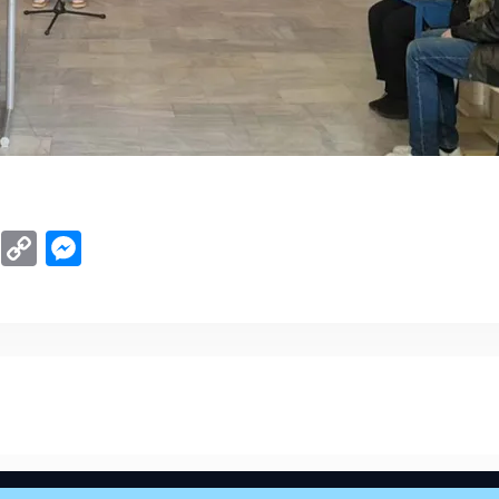
d
ype
WhatsApp
Copy
Messenger
Link