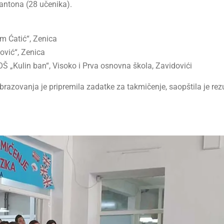
antona (28 učenika).
m Ćatić“, Zenica
ović“, Zenica
 OŠ „Kulin ban“, Visoko i Prva osnovna škola, Zavidovići
 obrazovanja je pripremila zadatke za takmičenje, saopštila je re