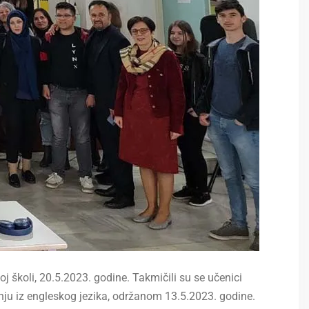
 školi, 20.5.2023. godine. Takmičili su se učenici
ju iz engleskog jezika, održanom 13.5.2023. godine.