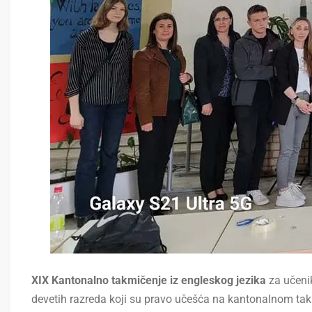
XIX Kantonalno takmičenje iz engleskog jezika
za učenik
devetih razreda koji su pravo učešća na kantonalnom tak