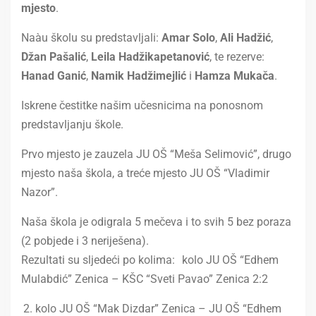
mjesto
.
Naàu školu su predstavljali:
Amar Solo
,
Ali Hadžić
,
Džan Pašalić
,
Leila Hadžikapetanović
, te rezerve:
Hanad Ganić
,
Namik Hadžimejlić
i
Hamza Mukača
.
Iskrene čestitke našim učesnicima na ponosnom
predstavljanju škole.
Prvo mjesto je zauzela JU OŠ “Meša Selimović”, drugo
mjesto naša škola, a treće mjesto JU OŠ “Vladimir
Nazor”.
Naša škola je odigrala 5 mečeva i to svih 5 bez poraza
(2 pobjede i 3 neriješena).
Rezultati su sljedeći po kolima: kolo JU OŠ “Edhem
Mulabdić” Zenica – KŠC “Sveti Pavao” Zenica 2:2
kolo JU OŠ “Mak Dizdar” Zenica – JU OŠ “Edhem