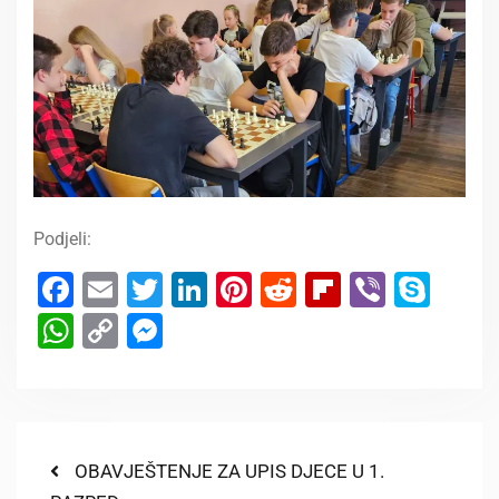
Podjeli:
Facebook
Email
Twitter
LinkedIn
Pinterest
Reddit
Flipboard
Viber
Sky
WhatsApp
Copy
Messenger
Link
OBAVJEŠTENJE ZA UPIS DJECE U 1.