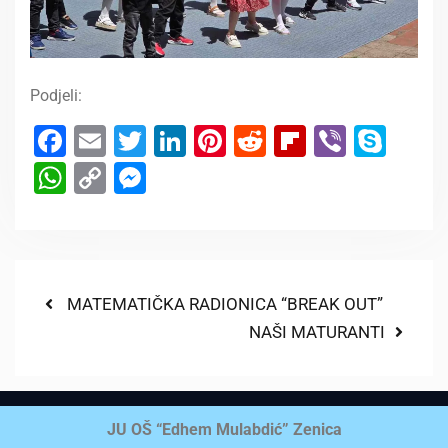
Podjeli:
Facebook
Email
Twitter
LinkedIn
Pinterest
Reddit
Flipboard
Viber
Sky
WhatsApp
Copy
Messenger
Link
MATEMATIČKA RADIONICA “BREAK OUT”
NAŠI MATURANTI
JU OŠ “Edhem Mulabdić” Zenica