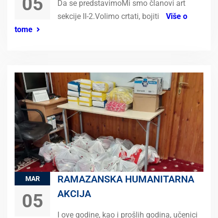
05
Da se predstavimoMi smo članovi art
sekcije II-2.Volimo crtati, bojiti
Više o
tome
RAMAZANSKA HUMANITARNA
MAR
AKCIJA
05
I ove godine, kao i prošlih godina, učenici