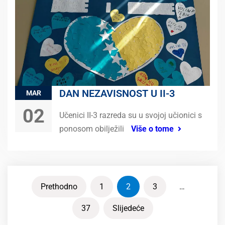
DAN NEZAVISNOST U II-3
MAR
02
Učenici II-3 razreda su u svojoj učionici s
ponosom obilježili
Više o tome
Prethodno
1
2
3
…
37
Slijedeće