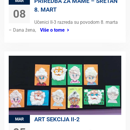
PRIREDBA ZA MAME – SRETAN
MAR
8. MART
08
Učenici II-3 razreda su povodom 8. marta
– Dana žena,
Više o tome
ART SEKCIJA II-2
MAR