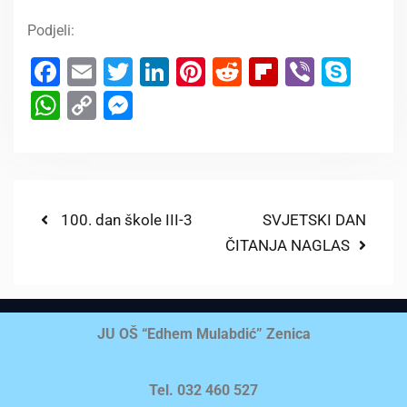
Podjeli:
Facebook
Email
Twitter
LinkedIn
Pinterest
Reddit
Flipboard
Viber
Sky
WhatsApp
Copy
Messenger
Link
100. dan škole III-3
SVJETSKI DAN
ČITANJA NAGLAS
JU OŠ “Edhem Mulabdić” Zenica
Tel. 032 460 527