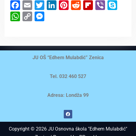
Facebook
Email
Twitter
LinkedIn
Pinterest
Reddit
Flipboard
Viber
Sky
WhatsApp
Copy
Messenger
Link
JU OŠ “Edhem Mulabdić” Zenica
Tel. 032 460 527
Adresa: Londža 99
Copyright © 2026 JU Osnovna škola "Edhem Mulabdić"