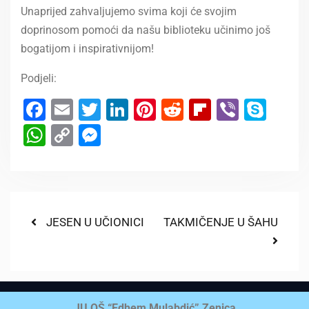
Unaprijed zahvaljujemo svima koji će svojim
doprinosom pomoći da našu biblioteku učinimo još
bogatijom i inspirativnijom!
Podjeli:
Facebook
Email
Twitter
LinkedIn
Pinterest
Reddit
Flipboard
Viber
Sky
WhatsApp
Copy
Messenger
Link
JESEN U UČIONICI
TAKMIČENJE U ŠAHU
JU OŠ “Edhem Mulabdić” Zenica