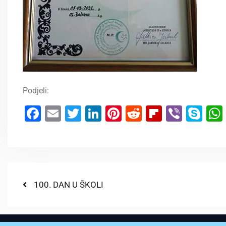
Podjeli:
Facebook
Email
Twitter
LinkedIn
Pinterest
Reddit
Flipboar
Viber
Sk
100. DAN U ŠKOLI