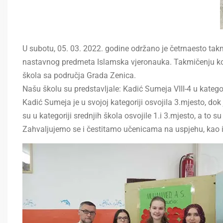
U subotu, 05. 03. 2022. godine održano je četrnaesto takm
nastavnog predmeta Islamska vjeronauka. Takmičenju koje 
škola sa područja Grada Zenica.
Našu školu su predstavljale: Kadić Sumeja VIII-4 u katego
Kadić Sumeja je u svojoj kategoriji osvojila 3.mjesto, do
su u kategoriji srednjih škola osvojile 1.i 3.mjesto, a to 
Zahvaljujemo se i čestitamo učenicama na uspjehu, kao i