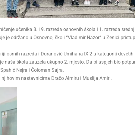
ičenje učenika 8. i 9. razreda osnovnih škola i 1. razreda sredn
je održano u Osnovnoj školi “Vladimir Nazor” u Zenici pristupil
riji osmih razreda i Duranović Umihana IX-2 u kategoriji devetih
k je naša škola zauzela ukupno 2. mjesto. Da bi uspjeh bio potpun
su Spahić Nejra i Čoloman Sajra.
 njihovim nastavnicima Dračo Almiru i Muslija Amiri.