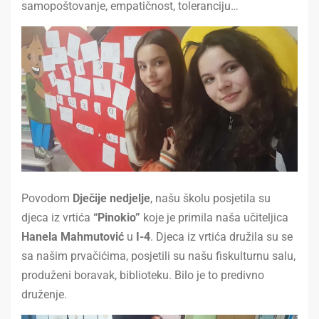
samopoštovanje, empatičnost, toleranciju…
Povodom
Dječije nedjelje
, našu školu posjetila su
djeca iz vrtića
“Pinokio”
koje je primila naša učiteljica
Hanela Mahmutović
u
I-4
. Djeca iz vrtića družila su se
sa našim prvačićima, posjetili su našu fiskulturnu salu,
produženi boravak, biblioteku. Bilo je to predivno
druženje.